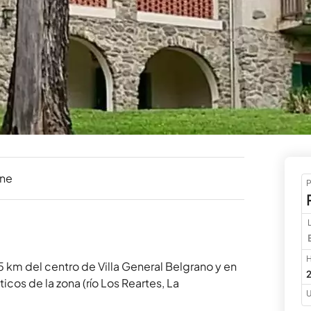
ine
P
H
5 km del centro de Villa General Belgrano y en 
2
ticos de la zona (río Los Reartes, La 
U