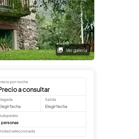
Ver galería
recio por noche
Precio a consultar
Llegada
Salida
Elegir fecha
Elegir fecha
uéspedes
 personas
nidad seleccionada