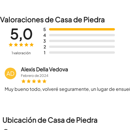
Valoraciones de Casa de Piedra
5,0
5
4
3
2
1
1 valoración
Alexis Della Vedova
AD
Febrero
de
2024
Muy bueno todo, volveré seguramente, un lugar de ensueñ
Ubicación de Casa de Piedra