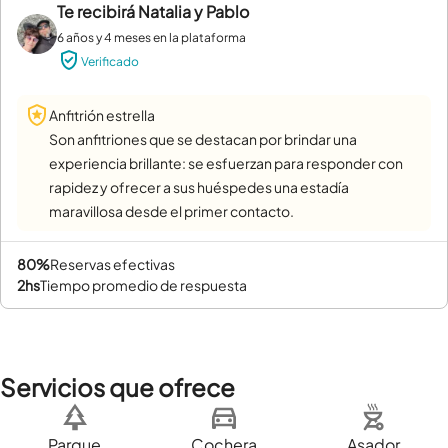
Te recibirá
Natalia y Pablo
6 años y 4 meses en la plataforma
Verificado
Anfitrión estrella
Son anfitriones que se destacan por brindar una
experiencia brillante: se esfuerzan para responder con
rapidez y ofrecer a sus huéspedes una estadía
maravillosa desde el primer contacto.
80%
reservas efectivas
2hs
tiempo promedio de respuesta
Servicios que ofrece
Parque
Cochera
Asador