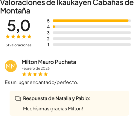
Valoraciones de Ikaukayen Cabañas de
Montaña
5,0
5
4
3
2
1
31 valoraciones
Milton Mauro Pucheta
MM
Febrero
de
2026
Es un lugar encantado/perfecto.
Respuesta de Natalia y Pablo:
Muchísimas gracias Milton!