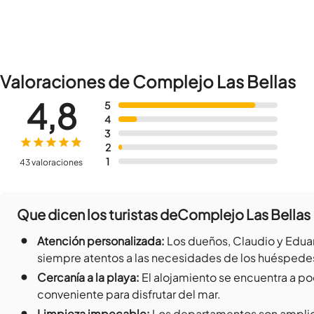
Valoraciones de Complejo Las Bellas
4,8
5
4
3
2
1
43 valoraciones
Que dicen los turistas de
Complejo Las Bellas
•
Atención personalizada
:
Los dueños, Claudio y Eduar
siempre atentos a las necesidades de los huéspede
•
Cercanía a la playa
:
El alojamiento se encuentra a po
conveniente para disfrutar del mar.
•
Limpieza impecable
:
Los departamentos son amplios