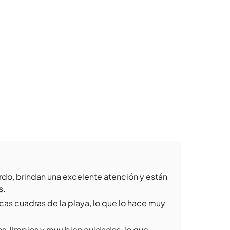
do, brindan una excelente atención y están
s.
cas cuadras de la playa, lo que lo hace muy
, limpios y muy bien cuidados, lo que