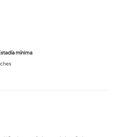
Estadía mínima
oches