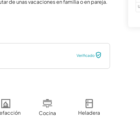
utar de unas vacaciones en familia o en pareja.

U
Verificado
efacción
Heladera
Cocina