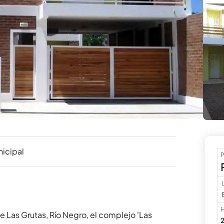
nicipal
P
H
 Las Grutas, Río Negro, el complejo 'Las 
2