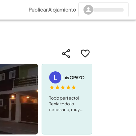
Publicar Alojamiento
L
Luis OPAZO
Todo perfecto!
Tenía todo lo
necesario, muy
completo para
cocinar, todo muy
limpio, wifi
perfecto, parrilla