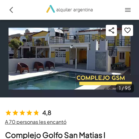
1 /
95
4,8
A 70 personas les encantó
Complejo Golfo San Matias I