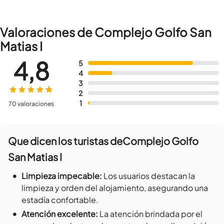
Valoraciones de Complejo Golfo San
Matias I
4,8
5
4
3
2
1
70 valoraciones
Que dicen los turistas de
Complejo Golfo
San Matias I
•
Limpieza impecable
:
Los usuarios destacan la
limpieza y orden del alojamiento, asegurando una
estadía confortable.
•
Atención excelente
:
La atención brindada por el