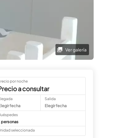
Ver galería
recio por noche
Precio a consultar
Llegada
Salida
Elegir fecha
Elegir fecha
uéspedes
 personas
nidad seleccionada