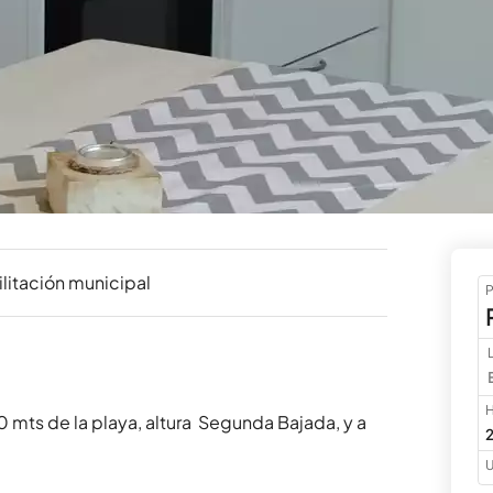
litación municipal
P
H
ts de la playa, altura  Segunda Bajada, y a 
2
U