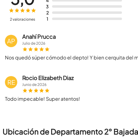
4
3
2
1
2 valoraciones
Anahí Prucca
AP
Julio
de
2026
Nos quedó súper cómodo el depto! Y bien cerquita del m
Rocio Elizabeth Diaz
RE
Junio
de
2026
Todo impecable! Super atentos!
Ubicación de Departamento 2° Bajad