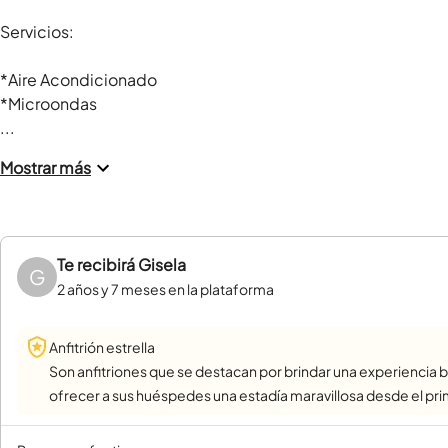
Servicios:

*Aire Acondicionado 

*Microondas

...
Mostrar más
Te recibirá
Gisela
G
2 años y 7 meses en la plataforma
Anfitrión estrella
Son anfitriones que se destacan por brindar una experiencia b
ofrecer a sus huéspedes una estadía maravillosa desde el pr