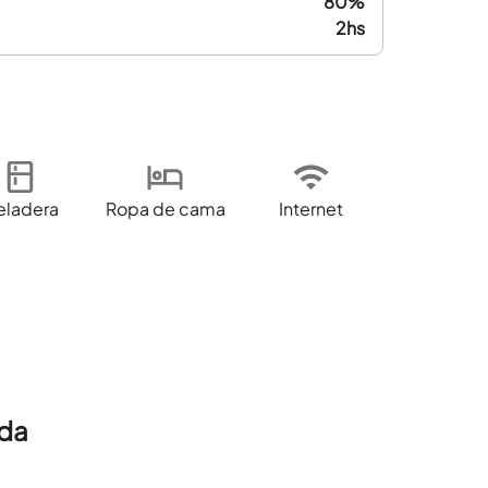
80%
2hs
eladera
Ropa de cama
Internet
ada