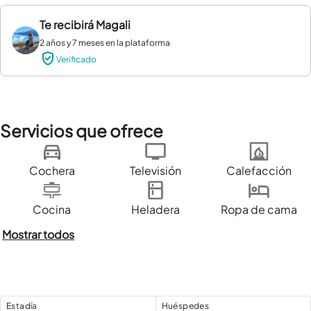
Te recibirá
Magali
2 años y 7 meses en la plataforma
Verificado
Servicios que ofrece
Cochera
Televisión
Calefacción
Cocina
Heladera
Ropa de cama
Mostrar todos
Estadía
Huéspedes